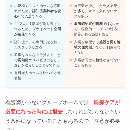
小規模でアットホームな雰囲
施設数が少ないため
入居待ち
気のため、
認知症高齢者も安
が多く
、すぐに入れないケー
心
して入居できる
スが多い
1～2人に1部屋が割り当てら
看護師配置が義務ではない
の
れるため、
プライベート空間
で、医療的ニーズへの対応に
が確保
できる。
限界がある施設もある
認知症ケアの専門知識を持っ
入居を希望する
施設と同じ地
たスタッフが対応
域の住民票
がないと利用がで
きない
家事をみんなで分担すること
で
認知症のリハビリ
になり、
入居者同士の相性が合わない
進行を遅らせることができる
こともある
有料老人ホームと比べると低
価格
看護師がいないグループホームでは、
医療ケアが
必要になった時には退去
しなければならないとい
う条件になっていることもあるので、注意が必要