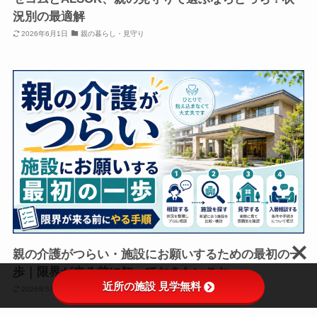
況別の最適解
2026年6月1日
親の暮らし・見守り
親の介護がつらい・施設にお願いするための最初の一
歩｜限界が来る前に知っておきたいこと
近所の施設 見学無料
2026年5月21日
入居までのステップ