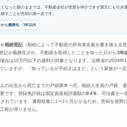
亡くなった親のままでは、不動産会社が売買を仲介できず買主にも引き
へ移すことが売却の第一歩です。
4月から義務化・3年以内
を
相続登記
（相続によって不動産の所有者名義を書き換える登
相続登記が義務化され、不動産を取得したことを知った日から
3年
場合は10万円以下の過料の対象となります。法務省の2024年
ていますが、「知っているが手続きはまだ」という家族が一定
人の出生から死亡までの戸籍謄本一式、相続人全員の戸籍、遺
要です。登録免許税は固定資産税評価額の
0.4％
、司法書士へ
とされています。書類収集に1〜2ヶ月かかるため、売却を視野
工程が滞りません。