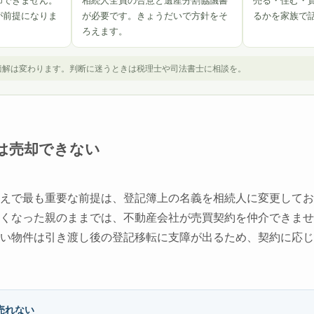
却できません。
相続人全員の合意と遺産分割協議書
売る・住む・
が前提になりま
が必要です。きょうだいで方針をそ
るかを家族で
ろえます。
適解は変わります。判断に迷うときは税理士や司法書士に相談を。
は売却できない
えで最も重要な前提は、登記簿上の名義を相続人に変更してお
くなった親のままでは、不動産会社が売買契約を仲介できませ
い物件は引き渡し後の登記移転に支障が出るため、契約に応じ
売れない