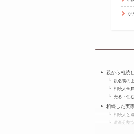
か
親から相続
親名義の
相続人全
売る・住
相続した実
相続人と
遺産分割